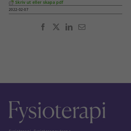
Skriv ut eller skapa pdf
2022-02-07
Facebook
X
LinkedIn
E-
post