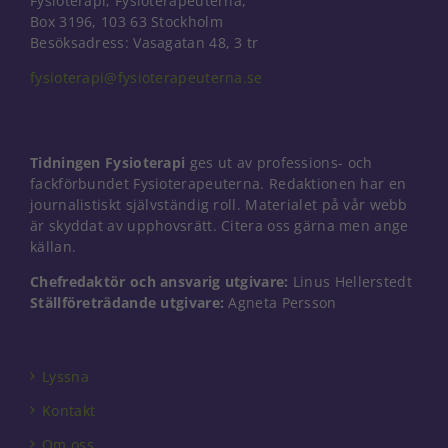
Fysioterapi, Fysioterapeuterna,
Box 3196, 103 63 Stockholm
Besöksadress: Vasagatan 48, 3 tr
fysioterapi@fysioterapeuterna.se
Nödvändiga
Dessa kakor
går inte att
Tidningen Fysioterapi
ges ut av professions- och
välja bort. De
behövs för
fackförbundet Fysioterapeuterna. Redaktionen har en
att hemsidan
journalistiskt självständig roll. Materialet på vår webb
över huvud
är skyddat av upphovsrätt. Citera oss gärna men ange
taget ska
källan.
fungera.
Chefredaktör och ansvarig utgivare:
Linus Hellerstedt
Ställföreträdande utgivare:
Agneta Persson
Statistik
För att vi ska
kunna
Lyssna
förbättra
hemsidans
Kontakt
funktionalitet
och
Om oss