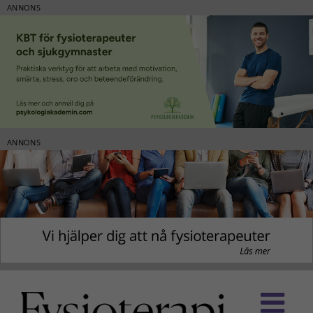
ANNONS
ANNONS
Fortsätt
till
innehållet