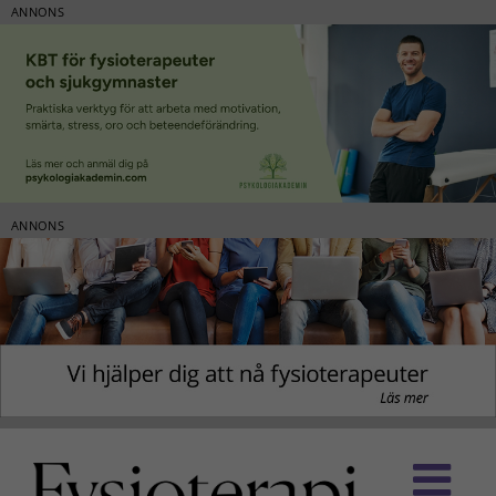
ANNONS
ANNONS
Fortsätt
till
innehållet