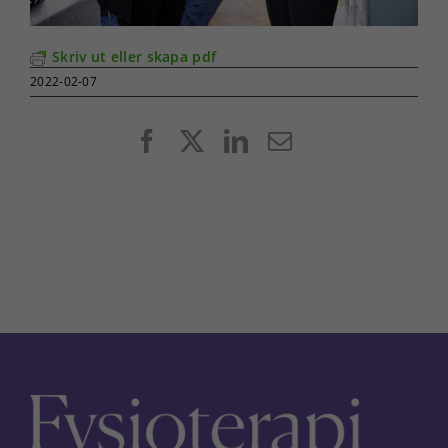
Skriv ut eller skapa pdf
2022-02-07
Facebook
X
LinkedIn
E-
post