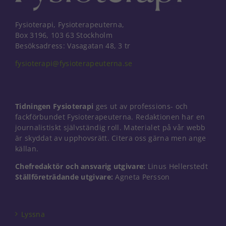
Fysioterapi, Fysioterapeuterna,
Box 3196, 103 63 Stockholm
Besöksadress: Vasagatan 48, 3 tr
fysioterapi@fysioterapeuterna.se
Tidningen Fysioterapi
ges ut av professions- och
fackförbundet Fysioterapeuterna. Redaktionen har en
journalistiskt självständig roll. Materialet på vår webb
är skyddat av upphovsrätt. Citera oss gärna men ange
källan.
Chefredaktör och ansvarig utgivare:
Linus Hellerstedt
Ställföreträdande utgivare:
Agneta Persson
Nödvändiga
Dessa kakor
går inte att
välja bort. De
Lyssna
behövs för