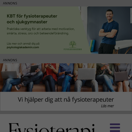
ANNONS
ANNONS
Fortsätt
till
innehållet