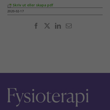
Skriv ut eller skapa pdf
2020-02-17
Facebook
X
LinkedIn
E-
post