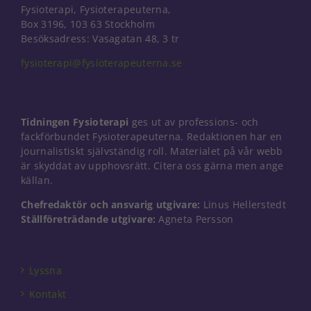
Fysioterapi, Fysioterapeuterna,
Box 3196, 103 63 Stockholm
Besöksadress: Vasagatan 48, 3 tr
fysioterapi@fysioterapeuterna.se
Tidningen Fysioterapi
ges ut av professions- och
fackförbundet Fysioterapeuterna. Redaktionen har en
journalistiskt självständig roll. Materialet på vår webb
är skyddat av upphovsrätt. Citera oss gärna men ange
källan.
Chefredaktör och ansvarig utgivare:
Linus Hellerstedt
Ställföreträdande utgivare:
Agneta Persson
Nödvändiga
Dessa kakor
går inte att
Lyssna
välja bort. De
behövs för
Kontakt
att hemsidan