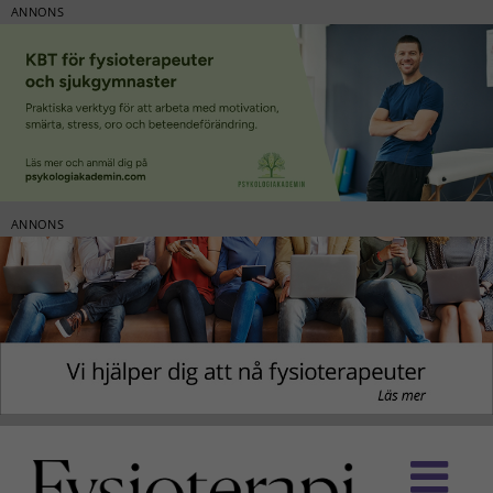
ANNONS
ANNONS
Fortsätt
till
innehållet