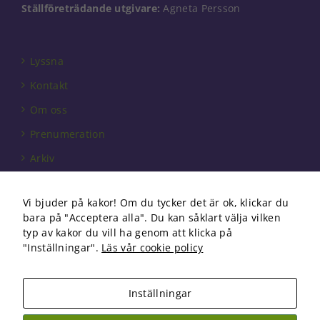
Ställföreträdande utgivare:
Agneta Persson
välja bort. De
behövs för
att hemsidan
över huvud
Lyssna
taget ska
fungera.
Kontakt
Om oss
Statistik
Prenumeration
För att vi ska
kunna
Arkiv
förbättra
Annonsera
hemsidans
funktionalitet
Vi bjuder på kakor! Om du tycker det är ok, klickar du
Förbundet
och
bara på "Acceptera alla". Du kan såklart välja vilken
uppbyggnad,
Om cookies
typ av kakor du vill ha genom att klicka på
baserat på
"Inställningar".
Läs vår cookie policy
hur
hemsidan
används.
Inställningar
Copyright 2026 Fysioterapi | All Rights Reserved