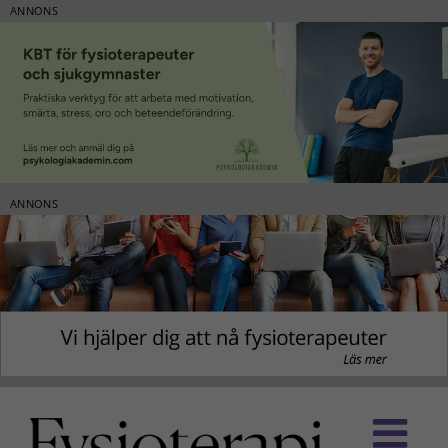
ANNONS
ANNONS
Fortsätt
till
innehållet