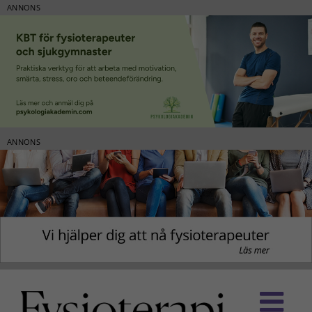
ANNONS
ANNONS
Fortsätt
till
innehållet