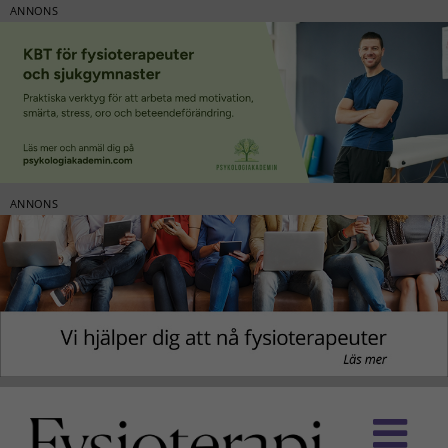
ANNONS
ANNONS
Fortsätt
till
innehållet