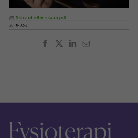
Skriv ut eller skapa pdf
2018-02-21
Facebook
X
LinkedIn
E-
post