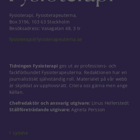
Fysioterapi, Fysioterapeuterna,
Box 3196, 103 63 Stockholm
Besöksadress: Vasagatan 48, 3 tr
fysioterapi@fysioterapeuterna.se
Tidningen Fysioterapi
ges ut av professions- och
fackförbundet Fysioterapeuterna. Redaktionen har en
journalistiskt självständig roll. Materialet på vår webb
är skyddat av upphovsrätt. Citera oss gärna men ange
källan.
Chefredaktör och ansvarig utgivare:
Linus Hellerstedt
Ställföreträdande utgivare:
Agneta Persson
Nödvändiga
Dessa kakor
går inte att
välja bort. De
Lyssna
behövs för