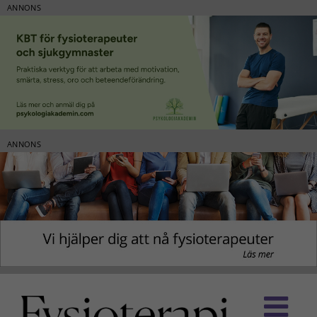
ANNONS
ANNONS
Fortsätt
till
innehållet