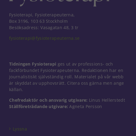
Fysioterapi, Fysioterapeuterna,
Box 3196, 103 63 Stockholm
Besöksadress: Vasagatan 48, 3 tr
fysioterapi@fysioterapeuterna.se
Tidningen Fysioterapi
ges ut av professions- och
fackförbundet Fysioterapeuterna. Redaktionen har en
journalistiskt självständig roll. Materialet på vår webb
är skyddat av upphovsrätt. Citera oss gärna men ange
källan.
Chefredaktör och ansvarig utgivare:
Linus Hellerstedt
Ställföreträdande utgivare:
Agneta Persson
Nödvändiga
Dessa kakor
går inte att
välja bort. De
Lyssna
behövs för