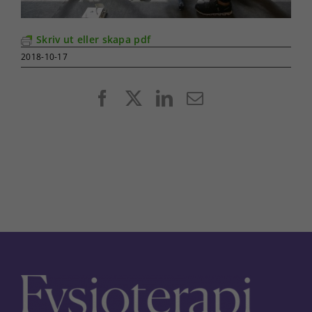
Skriv ut eller skapa pdf
2018-10-17
Facebook
X
LinkedIn
E-
post