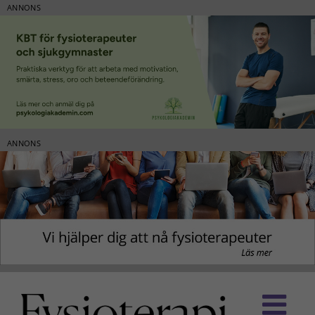
ANNONS
ANNONS
Fortsätt
till
innehållet