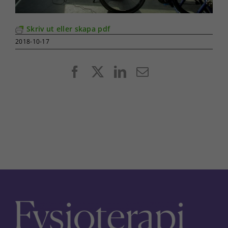
Skriv ut eller skapa pdf
2018-10-17
Facebook
X
LinkedIn
E-
post