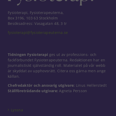
Fysioterapi, Fysioterapeuterna,
Box 3196, 103 63 Stockholm
Besöksadress: Vasagatan 48, 3 tr
fysioterapi@fysioterapeuterna.se
Tidningen Fysioterapi
ges ut av professions- och
fackförbundet Fysioterapeuterna. Redaktionen har en
journalistiskt självständig roll. Materialet på vår webb
är skyddat av upphovsrätt. Citera oss gärna men ange
källan.
Chefredaktör och ansvarig utgivare:
Linus Hellerstedt
Ställföreträdande utgivare:
Agneta Persson
Nödvändiga
Dessa kakor
går inte att
välja bort. De
Lyssna
behövs för