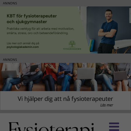
ANNONS
ANNONS
Fortsätt
till
innehållet