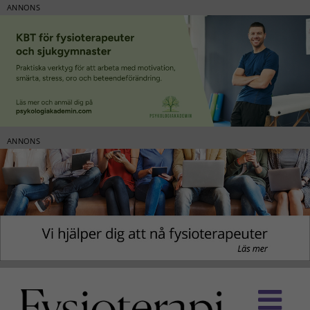
ANNONS
ANNONS
Fortsätt
till
innehållet