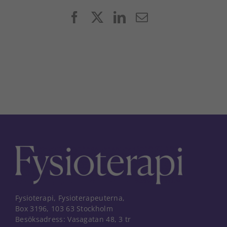
Facebook
X
LinkedIn
E-
post
Fysioterapi, Fysioterapeuterna,
Box 3196, 103 63 Stockholm
Besöksadress: Vasagatan 48, 3 tr