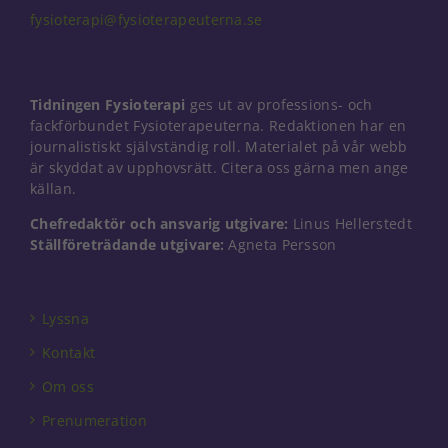
fysioterapi@fysioterapeuterna.se
Nödvändiga
Dessa kakor
Tidningen Fysioterapi
ges ut av professions- och
går inte att
fackförbundet Fysioterapeuterna. Redaktionen har en
välja bort. De
journalistiskt självständig roll. Materialet på vår webb
behövs för
är skyddat av upphovsrätt. Citera oss gärna men ange
att hemsidan
källan.
över huvud
taget ska
Chefredaktör och ansvarig utgivare:
Linus Hellerstedt
fungera.
Ställföreträdande utgivare:
Agneta Persson
Statistik
För att vi ska
Lyssna
kunna
Kontakt
förbättra
hemsidans
Om oss
funktionalitet
och
Prenumeration
uppbyggnad,