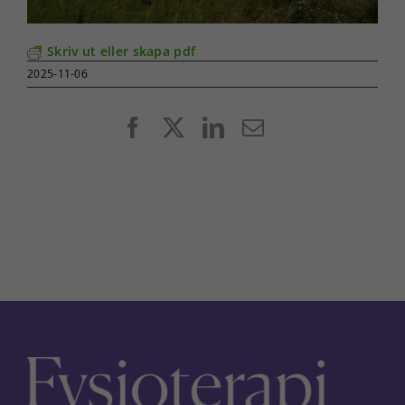
Skriv ut eller skapa pdf
2025-11-06
Facebook
X
LinkedIn
E-
post