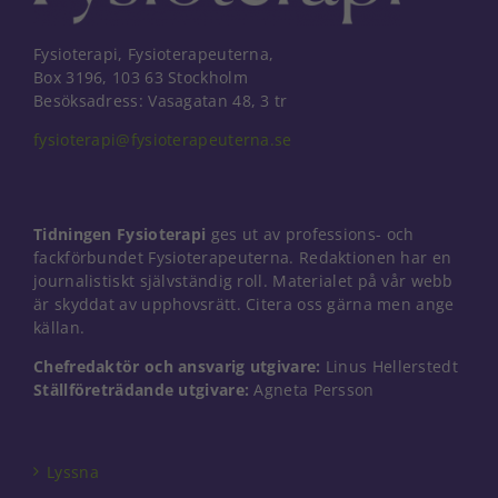
Fysioterapi, Fysioterapeuterna,
Box 3196, 103 63 Stockholm
Besöksadress: Vasagatan 48, 3 tr
fysioterapi@fysioterapeuterna.se
Tidningen Fysioterapi
ges ut av professions- och
fackförbundet Fysioterapeuterna. Redaktionen har en
journalistiskt självständig roll. Materialet på vår webb
är skyddat av upphovsrätt. Citera oss gärna men ange
källan.
Chefredaktör och ansvarig utgivare:
Linus Hellerstedt
Ställföreträdande utgivare:
Agneta Persson
Nödvändiga
Dessa kakor
går inte att
välja bort. De
Lyssna
behövs för