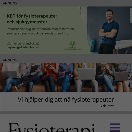
ANNONS
ANNONS
Fortsätt
till
innehållet