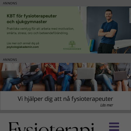
ANNONS
ANNONS
Fortsätt
till
innehållet