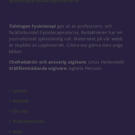
fysioterapi@fysioterapeuterna.se
Nödvändiga
Tidningen Fysioterapi
ges ut av professions- och
Dessa kakor
går inte att
fackförbundet Fysioterapeuterna. Redaktionen har en
välja bort. De
journalistiskt självständig roll. Materialet på vår webb
behövs för
är skyddat av upphovsrätt. Citera oss gärna men ange
att hemsidan
källan.
över huvud
taget ska
Chefredaktör och ansvarig utgivare:
Linus Hellerstedt
fungera.
Ställföreträdande utgivare:
Agneta Persson
Statistik
Lyssna
För att vi ska
kunna
Kontakt
förbättra
hemsidans
Om oss
funktionalitet
Prenumeration
och
uppbyggnad,
Arkiv
baserat på