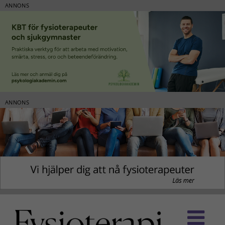
ANNONS
ANNONS
Fortsätt
till
innehållet