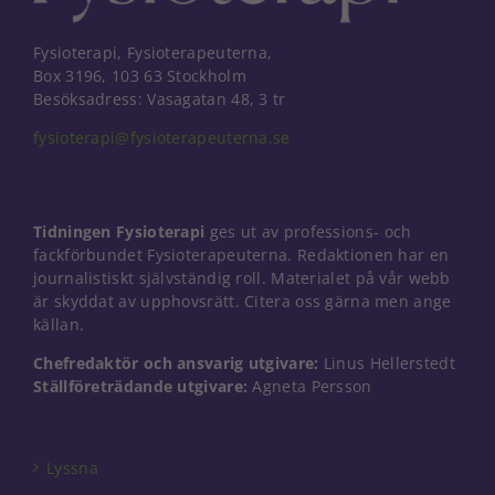
Fysioterapi, Fysioterapeuterna,
Box 3196, 103 63 Stockholm
Besöksadress: Vasagatan 48, 3 tr
fysioterapi@fysioterapeuterna.se
Tidningen Fysioterapi
ges ut av professions- och
fackförbundet Fysioterapeuterna. Redaktionen har en
journalistiskt självständig roll. Materialet på vår webb
är skyddat av upphovsrätt. Citera oss gärna men ange
källan.
Chefredaktör och ansvarig utgivare:
Linus Hellerstedt
Ställföreträdande utgivare:
Agneta Persson
Nödvändiga
Dessa kakor
går inte att
välja bort. De
Lyssna
behövs för