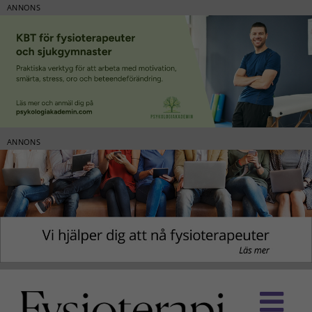
ANNONS
ANNONS
Fortsätt
till
innehållet