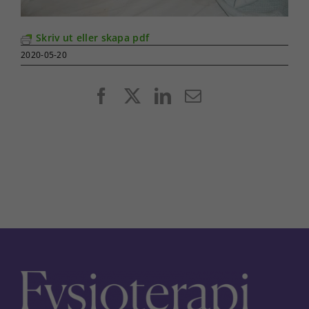
Skriv ut eller skapa pdf
2020-05-20
Facebook
X
LinkedIn
E-
post