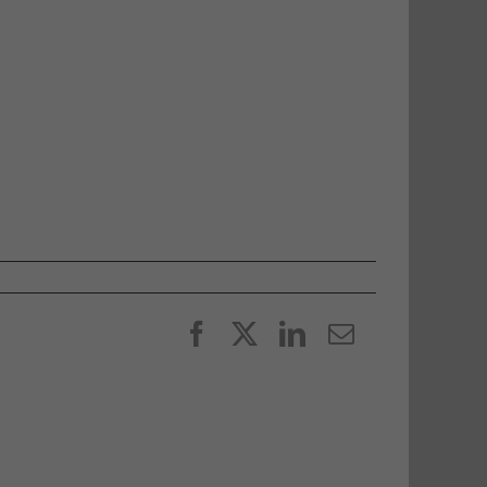
Facebook
X
LinkedIn
E-
post