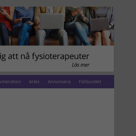
umeration
Arkiv
Annonsera
Förbundet