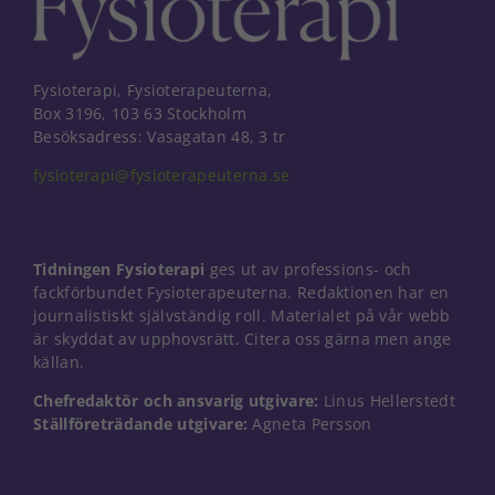
Fysioterapi, Fysioterapeuterna,
Box 3196, 103 63 Stockholm
Besöksadress: Vasagatan 48, 3 tr
fysioterapi@fysioterapeuterna.se
Tidningen Fysioterapi
ges ut av professions- och
fackförbundet Fysioterapeuterna. Redaktionen har en
journalistiskt självständig roll. Materialet på vår webb
är skyddat av upphovsrätt. Citera oss gärna men ange
källan.
Chefredaktör och ansvarig utgivare:
Linus Hellerstedt
Nödvändiga
Ställföreträdande utgivare:
Agneta Persson
Dessa kakor
går inte att
välja bort. De
behövs för