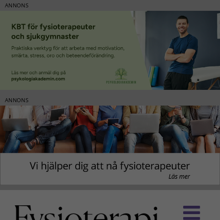
ANNONS
ANNONS
Fortsätt
till
innehållet