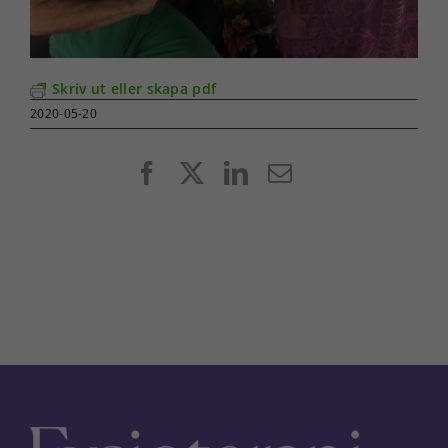
Skriv ut eller skapa pdf
2020-05-20
Facebook
X
LinkedIn
E-
post