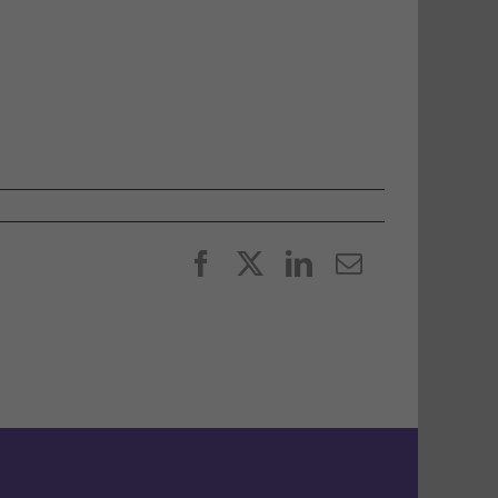
Facebook
X
LinkedIn
E-
post