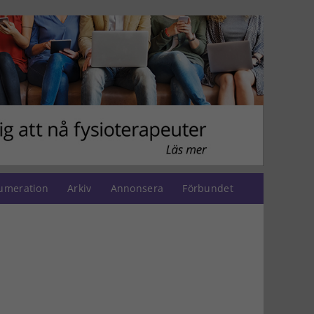
umeration
Arkiv
Annonsera
Förbundet