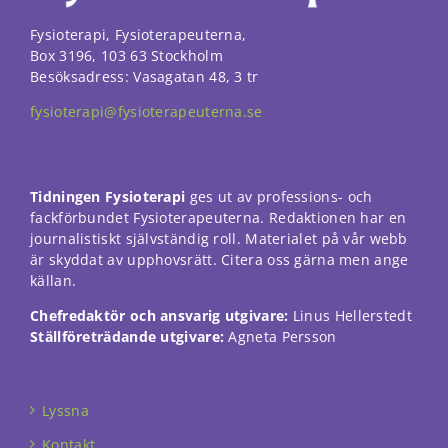
funktionalitet
att försvinna
Fysioterapi, Fysioterapeuterna,
från
Box 3196, 103 63 Stockholm
hemsidan.
Besöksadress: Vasagatan 48, 3 tr
fysioterapi@fysioterapeuterna.se
Marknadsföring
Genom att dela
med dig av dina
intressen och ditt
Tidningen Fysioterapi
ges ut av professions- och
beteende när du
fackförbundet Fysioterapeuterna. Redaktionen har en
surfar ökar du
journalistiskt självständig roll. Materialet på vår webb
chansen att få se
personligt
är skyddat av upphovsrätt. Citera oss gärna men ange
anpassat innehåll
källan.
och erbjudanden.
Chefredaktör och ansvarig utgivare:
Linus Hellerstedt
Ställföreträdande utgivare:
Agneta Persson
Lyssna
Kontakt