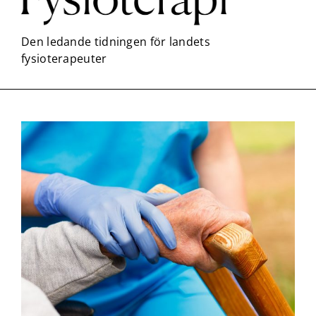
Nödvändiga
Dessa kakor
går inte att
välja bort. De
behövs för
att hemsidan
över huvud
taget ska
fungera.
Statistik
För att vi ska