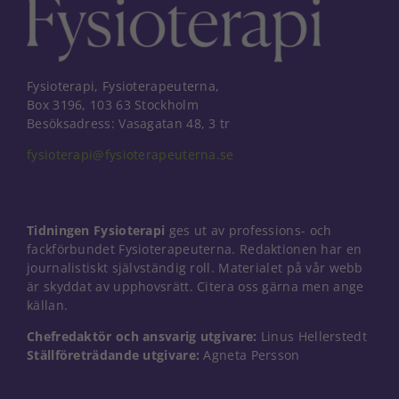
Fysioterapi, Fysioterapeuterna,
Box 3196, 103 63 Stockholm
Besöksadress: Vasagatan 48, 3 tr
fysioterapi@fysioterapeuterna.se
Tidningen Fysioterapi
ges ut av professions- och
fackförbundet Fysioterapeuterna. Redaktionen har en
journalistiskt självständig roll. Materialet på vår webb
är skyddat av upphovsrätt. Citera oss gärna men ange
källan.
Nödvändiga
Chefredaktör och ansvarig utgivare:
Linus Hellerstedt
Dessa kakor
Ställföreträdande utgivare:
Agneta Persson
går inte att
välja bort. De