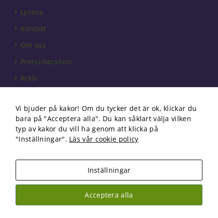
behövs för
Lyssna
att hemsidan
över huvud
Kontakt
taget ska
fungera.
Om oss
Prenumeration
Statistik
Arkiv
För att vi ska
kunna
Annonsera
förbättra
Vi bjuder på kakor! Om du tycker det är ok, klickar du
hemsidans
Förbundet
bara på "Acceptera alla". Du kan såklart välja vilken
funktionalitet
Om cookies
typ av kakor du vill ha genom att klicka på
och
uppbyggnad,
"Inställningar".
Läs vår cookie policy
baserat på
hur
hemsidan
Inställningar
används.
Copyright 2026 Fysioterapi | All Rights Reserved
Acceptera alla
Facebook
Instagram
Upplevelse
För att vår