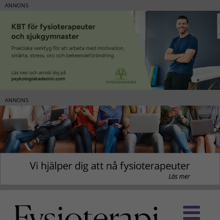
ANNONS
ANNONS
Fortsätt
till
innehållet