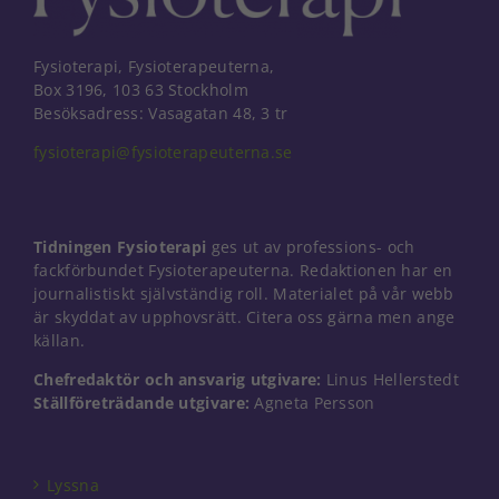
Fysioterapi, Fysioterapeuterna,
Box 3196, 103 63 Stockholm
Besöksadress: Vasagatan 48, 3 tr
fysioterapi@fysioterapeuterna.se
Tidningen Fysioterapi
ges ut av professions- och
fackförbundet Fysioterapeuterna. Redaktionen har en
journalistiskt självständig roll. Materialet på vår webb
är skyddat av upphovsrätt. Citera oss gärna men ange
källan.
Chefredaktör och ansvarig utgivare:
Linus Hellerstedt
Nödvändiga
Ställföreträdande utgivare:
Agneta Persson
Dessa kakor
går inte att
välja bort. De
Lyssna
behövs för