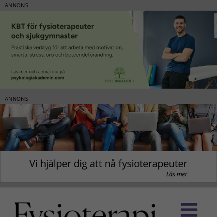
ANNONS
ANNONS
Fortsätt
till
innehållet