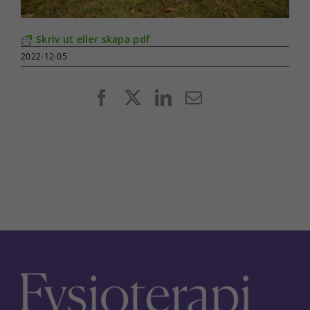
Skriv ut eller skapa pdf
2022-12-05
Facebook
X
LinkedIn
E-
post