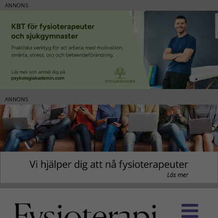
ANNONS
ANNONS
Fortsätt
till
innehållet