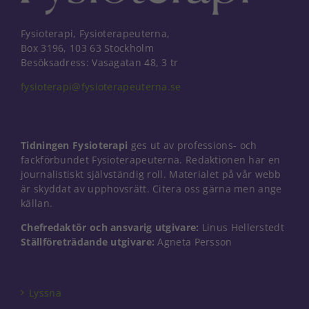
Fysioterapi, Fysioterapeuterna,
Box 3196, 103 63 Stockholm
Besöksadress: Vasagatan 48, 3 tr
fysioterapi@fysioterapeuterna.se
Tidningen Fysioterapi
ges ut av professions- och
fackförbundet Fysioterapeuterna. Redaktionen har en
journalistiskt självständig roll. Materialet på vår webb
är skyddat av upphovsrätt. Citera oss gärna men ange
källan.
Chefredaktör och ansvarig utgivare:
Linus Hellerstedt
Ställföreträdande utgivare:
Agneta Persson
Nödvändiga
Dessa kakor
går inte att
välja bort. De
Lyssna
behövs för