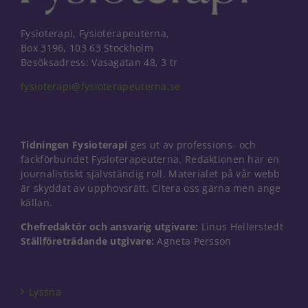
Fysioterapi, Fysioterapeuterna,
Box 3196, 103 63 Stockholm
Besöksadress: Vasagatan 48, 3 tr
fysioterapi@fysioterapeuterna.se
Tidningen Fysioterapi
ges ut av professions- och
fackförbundet Fysioterapeuterna. Redaktionen har en
journalistiskt självständig roll. Materialet på vår webb
är skyddat av upphovsrätt. Citera oss gärna men ange
källan.
Chefredaktör och ansvarig utgivare:
Linus Hellerstedt
Ställföreträdande utgivare:
Agneta Persson
Nödvändiga
Dessa kakor
går inte att
välja bort. De
Lyssna
behövs för