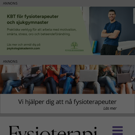
ANNONS
ANNONS
Fortsätt
till
innehållet