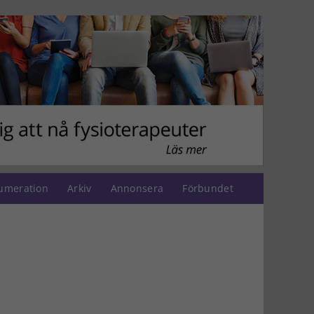
umeration
Arkiv
Annonsera
Förbundet