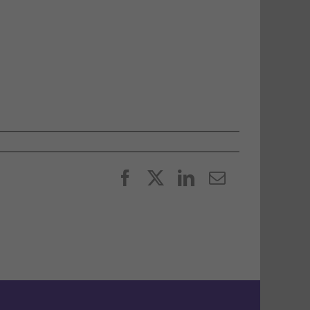
Facebook
X
LinkedIn
E-
post