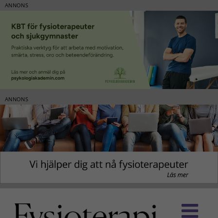
ANNONS
ANNONS
Fortsätt
till
innehållet