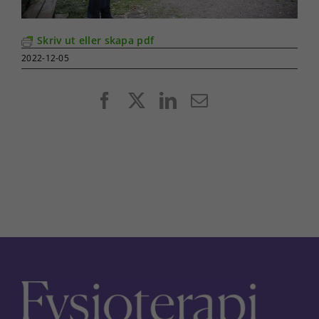
Skriv ut eller skapa pdf
2022-12-05
Facebook
X
LinkedIn
E-
post