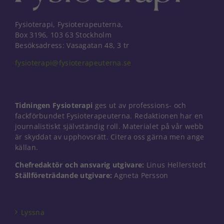
Fysioterapi, Fysioterapeuterna,
Box 3196, 103 63 Stockholm
Besöksadress: Vasagatan 48, 3 tr
fysioterapi@fysioterapeuterna.se
Tidningen Fysioterapi
ges ut av professions- och
fackförbundet Fysioterapeuterna. Redaktionen har en
journalistiskt självständig roll. Materialet på vår webb
är skyddat av upphovsrätt. Citera oss gärna men ange
källan.
Chefredaktör och ansvarig utgivare:
Linus Hellerstedt
Ställföreträdande utgivare:
Agneta Persson
Nödvändiga
Dessa kakor
går inte att
välja bort. De
Lyssna
behövs för