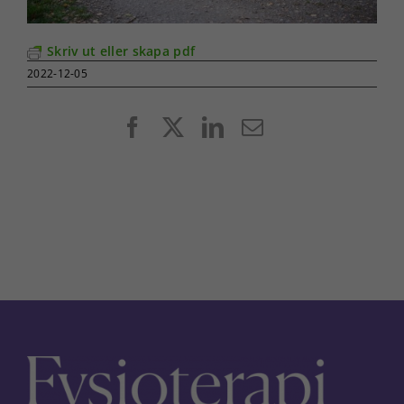
Skriv ut eller skapa pdf
2022-12-05
Facebook
X
LinkedIn
E-
post