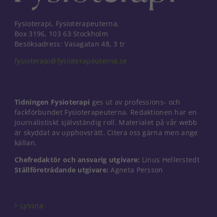
Fysioterapi, Fysioterapeuterna,
Box 3196, 103 63 Stockholm
Besöksadress: Vasagatan 48, 3 tr
fysioterapi@fysioterapeuterna.se
Tidningen Fysioterapi
ges ut av professions- och
fackförbundet Fysioterapeuterna. Redaktionen har en
journalistiskt självständig roll. Materialet på vår webb
är skyddat av upphovsrätt. Citera oss gärna men ange
källan.
Chefredaktör och ansvarig utgivare:
Linus Hellerstedt
Ställföreträdande utgivare:
Agneta Persson
Nödvändiga
Dessa kakor
går inte att
välja bort. De
Lyssna
behövs för