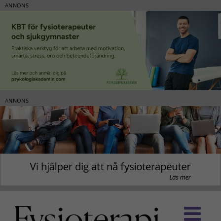
ANNONS
ANNONS
Fortsätt
till
innehållet