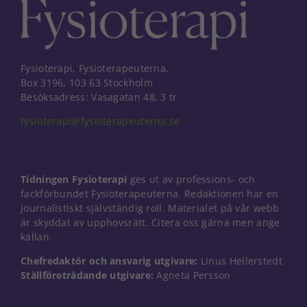
Fysioterapi, Fysioterapeuterna,
Box 3196, 103 63 Stockholm
Besöksadress: Vasagatan 48, 3 tr
fysioterapi@fysioterapeuterna.se
Tidningen Fysioterapi
ges ut av professions- och
fackförbundet Fysioterapeuterna. Redaktionen har en
journalistiskt självständig roll. Materialet på vår webb
är skyddat av upphovsrätt. Citera oss gärna men ange
källan.
Nödvändiga
Chefredaktör och ansvarig utgivare:
Linus Hellerstedt
Dessa kakor
Ställföreträdande utgivare:
Agneta Persson
går inte att
välja bort. De