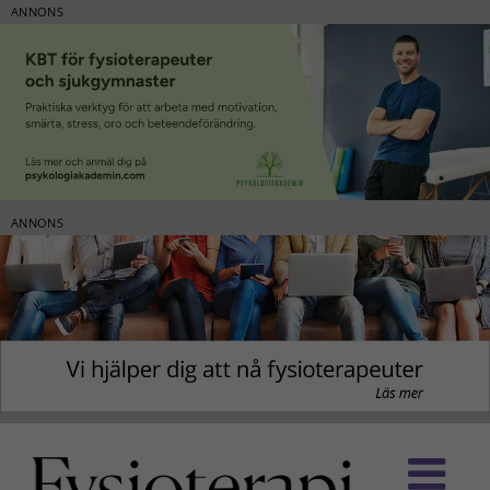
ANNONS
ANNONS
Fortsätt
till
innehållet