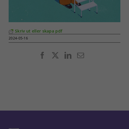
Skriv ut eller skapa pdf
2024-05-16
Facebook
X
LinkedIn
E-
post