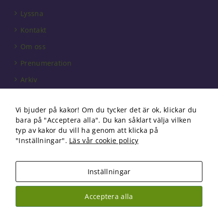
behövs för
att hemsidan
Lyssna
över huvud
Kontakt
taget ska
fungera.
Om oss
Prenumeration
Statistik
Arkiv
För att vi ska
kunna
Annonsera
förbättra
Vi bjuder på kakor! Om du tycker det är ok, klickar du
hemsidans
Förbundet
bara på "Acceptera alla". Du kan såklart välja vilken
funktionalitet
Om cookies
och
typ av kakor du vill ha genom att klicka på
uppbyggnad,
"Inställningar".
Läs vår cookie policy
baserat på
hur
hemsidan
Inställningar
används.
Copyright 2026 Fysioterapi | All Rights Reserved
Acceptera alla
Facebook
Instagram
Upplevelse
För att vår