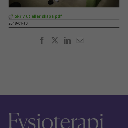
Skriv ut eller skapa pdf
2018-01-10
Facebook
X
LinkedIn
E-
post