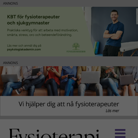
ANNONS
ANNONS
Fortsätt
till
innehållet