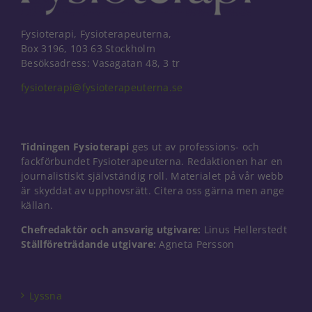
Fysioterapi, Fysioterapeuterna,
Box 3196, 103 63 Stockholm
Besöksadress: Vasagatan 48, 3 tr
fysioterapi@fysioterapeuterna.se
Tidningen Fysioterapi
ges ut av professions- och
fackförbundet Fysioterapeuterna. Redaktionen har en
journalistiskt självständig roll. Materialet på vår webb
är skyddat av upphovsrätt. Citera oss gärna men ange
källan.
Chefredaktör och ansvarig utgivare:
Linus Hellerstedt
Ställföreträdande utgivare:
Agneta Persson
Nödvändiga
Dessa kakor
går inte att
välja bort. De
Lyssna
behövs för