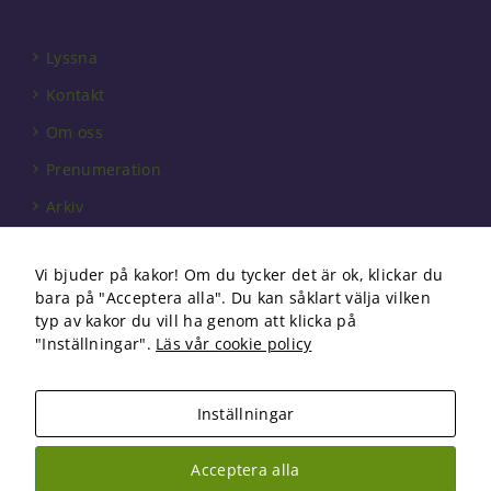
välja bort. De
behövs för
att hemsidan
Lyssna
över huvud
taget ska
Kontakt
fungera.
Om oss
Prenumeration
Statistik
För att vi ska
Arkiv
kunna
förbättra
Annonsera
hemsidans
Vi bjuder på kakor! Om du tycker det är ok, klickar du
Förbundet
funktionalitet
bara på "Acceptera alla". Du kan såklart välja vilken
och
Om cookies
typ av kakor du vill ha genom att klicka på
uppbyggnad,
"Inställningar".
Läs vår cookie policy
baserat på
hur
hemsidan
används.
Inställningar
Copyright 2026 Fysioterapi | All Rights Reserved
Acceptera alla
Upplevelse
Facebook
Instagram