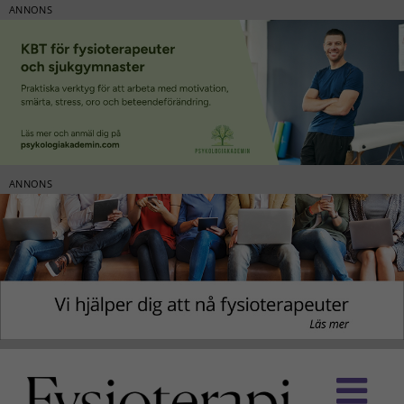
ANNONS
ANNONS
Fortsätt
till
innehållet