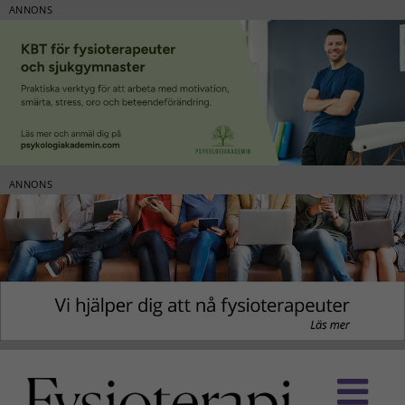
ANNONS
ANNONS
Fortsätt
till
innehållet