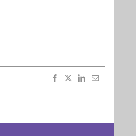
Facebook
X
LinkedIn
E-
post