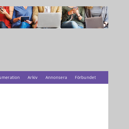
umeration
Arkiv
Annonsera
Förbundet