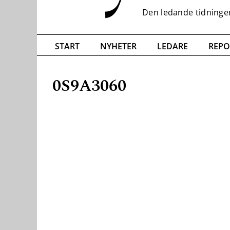
START
NYHETER
LEDARE
REPO
0S9A3060
Nödvändiga
Dessa kakor
går inte att
välja bort. De
behövs för
att hemsidan
över huvud
taget ska
fungera.
Statistik
För att vi ska