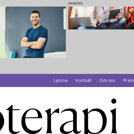
ANNONS
Lyssna
Kontakt
Om oss
Pren