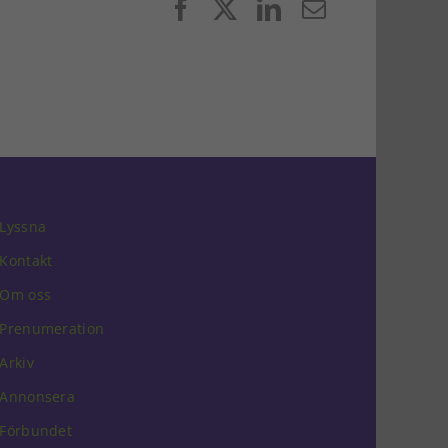
Facebook
X
LinkedIn
E-
post
Lyssna
Kontakt
Om oss
Prenumeration
Arkiv
Annonsera
Förbundet