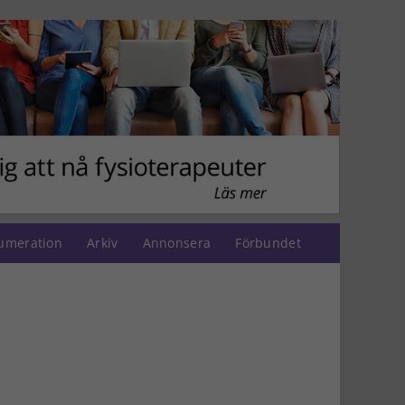
umeration
Arkiv
Annonsera
Förbundet