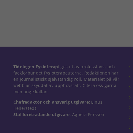
Nödvändiga
Tidningen Fysioterapi
ges ut av professions- och
Dessa kakor
fackförbundet Fysioterapeuterna. Redaktionen har
går inte att
en journalistiskt självständig roll. Materialet på vår
välja bort. De
webb är skyddat av upphovsrätt. Citera oss gärna
behövs för
men ange källan.
att hemsidan
över huvud
Chefredaktör och ansvarig utgivare:
Linus
taget ska
Hellerstedt
fungera.
Ställföreträdande utgivare:
Agneta Persson
Statistik