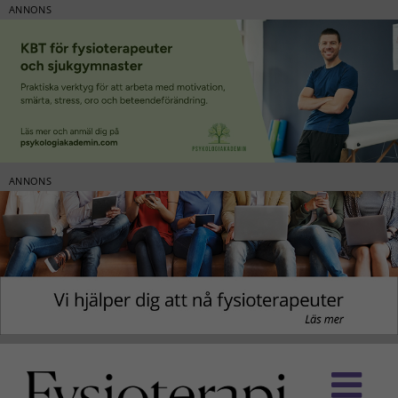
ANNONS
ANNONS
Fortsätt
till
innehållet