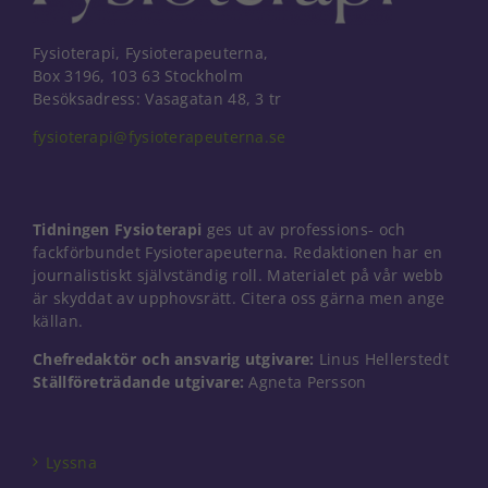
Fysioterapi, Fysioterapeuterna,
Box 3196, 103 63 Stockholm
Besöksadress: Vasagatan 48, 3 tr
fysioterapi@fysioterapeuterna.se
Tidningen Fysioterapi
ges ut av professions- och
fackförbundet Fysioterapeuterna. Redaktionen har en
journalistiskt självständig roll. Materialet på vår webb
är skyddat av upphovsrätt. Citera oss gärna men ange
källan.
Chefredaktör och ansvarig utgivare:
Linus Hellerstedt
Ställföreträdande utgivare:
Agneta Persson
Nödvändiga
Dessa kakor
går inte att
välja bort. De
Lyssna
behövs för