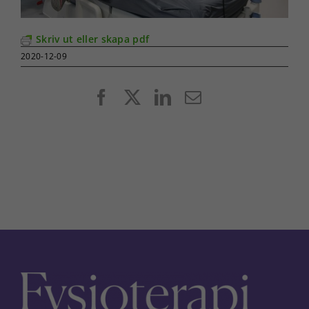
Skriv ut eller skapa pdf
2020-12-09
Facebook
X
LinkedIn
E-
post