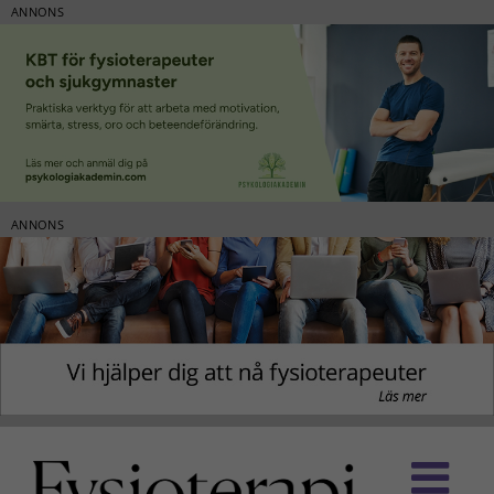
ANNONS
ANNONS
Fortsätt
till
innehållet