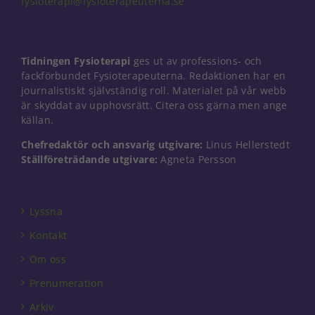
fysioterapi@fysioterapeuterna.se
Nödvändiga
Tidningen Fysioterapi
ges ut av professions- och
Dessa kakor
går inte att
fackförbundet Fysioterapeuterna. Redaktionen har en
välja bort. De
journalistiskt självständig roll. Materialet på vår webb
behövs för
är skyddat av upphovsrätt. Citera oss gärna men ange
att hemsidan
källan.
över huvud
taget ska
Chefredaktör och ansvarig utgivare:
Linus Hellerstedt
fungera.
Ställföreträdande utgivare:
Agneta Persson
Statistik
Lyssna
För att vi ska
kunna
Kontakt
förbättra
hemsidans
Om oss
funktionalitet
Prenumeration
och
uppbyggnad,
Arkiv
baserat på