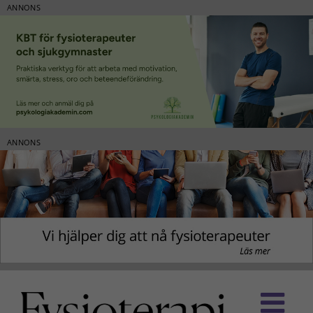
ANNONS
ANNONS
Fortsätt
till
innehållet