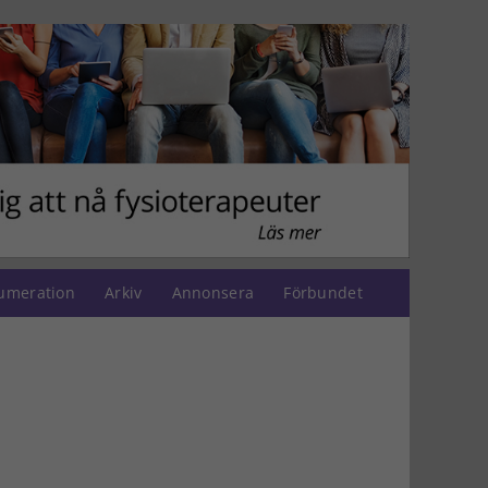
umeration
Arkiv
Annonsera
Förbundet