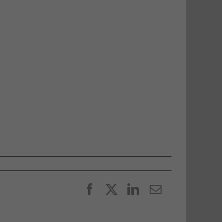
Facebook
X
LinkedIn
E-
post