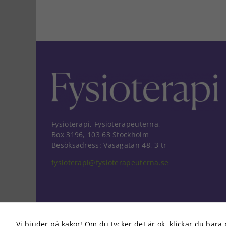
Fysioterapi, Fysioterapeuterna,
Box 3196, 103 63 Stockholm
Besöksadress: Vasagatan 48, 3 tr
fysioterapi@fysioterapeuterna.se
Vi bjuder på kakor! Om du tycker det är ok, klickar du bara 