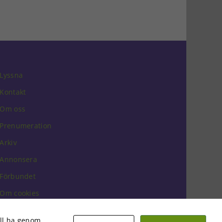
Lyssna
Kontakt
Om oss
Prenumeration
Arkiv
Annonsera
Förbundet
Om cookies
vill ha genom