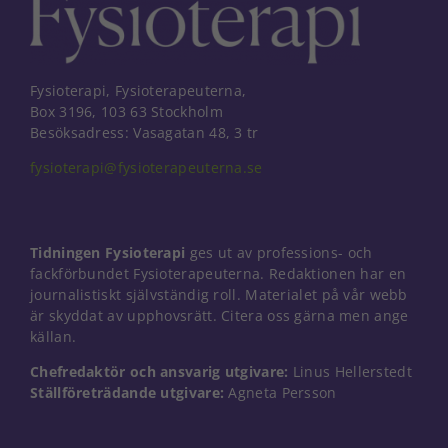
Fysioterapi, Fysioterapeuterna,
Box 3196, 103 63 Stockholm
Besöksadress: Vasagatan 48, 3 tr
fysioterapi@fysioterapeuterna.se
Tidningen Fysioterapi
ges ut av professions- och
fackförbundet Fysioterapeuterna. Redaktionen har en
journalistiskt självständig roll. Materialet på vår webb
är skyddat av upphovsrätt. Citera oss gärna men ange
källan.
Chefredaktör och ansvarig utgivare:
Linus Hellerstedt
Nödvändiga
Ställföreträdande utgivare:
Agneta Persson
Dessa kakor
går inte att
välja bort. De