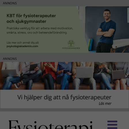
ANNONS
ANNONS
Fortsätt
till
innehållet