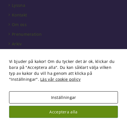
behövs för
Lyssna
att hemsidan
över huvud
Kontakt
taget ska
fungera.
Om oss
Prenumeration
Statistik
Arkiv
För att vi ska
kunna
Annonsera
förbättra
Vi bjuder på kakor! Om du tycker det är ok, klickar du
Förbundet
hemsidans
bara på "Acceptera alla". Du kan såklart välja vilken
funktionalitet
Om cookies
typ av kakor du vill ha genom att klicka på
och
"Inställningar".
Läs vår cookie policy
uppbyggnad,
baserat på
hur
hemsidan
Inställningar
används.
Copyright 2026 Fysioterapi | All Rights Reserved
Acceptera alla
Facebook
Instagram
Upplevelse
För att vår