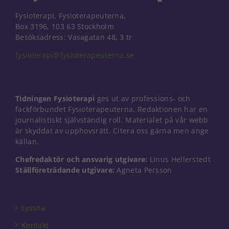
Fysioterapi, Fysioterapeuterna,
Box 3196, 103 63 Stockholm
Besöksadress: Vasagatan 48, 3 tr
fysioterapi@fysioterapeuterna.se
Tidningen Fysioterapi
ges ut av professions- och
fackförbundet Fysioterapeuterna. Redaktionen har en
journalistiskt självständig roll. Materialet på vår webb
är skyddat av upphovsrätt. Citera oss gärna men ange
källan.
Chefredaktör och ansvarig utgivare:
Linus Hellerstedt
Ställföreträdande utgivare:
Agneta Persson
Nödvändiga
Dessa kakor
går inte att
välja bort. De
Lyssna
behövs för
att hemsidan
Kontakt