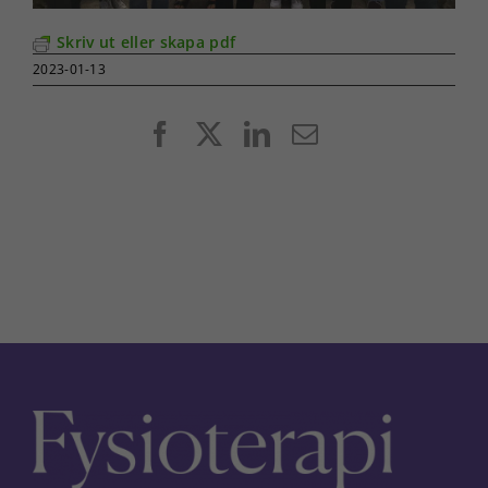
Skriv ut eller skapa pdf
2023-01-13
Facebook
X
LinkedIn
E-
post