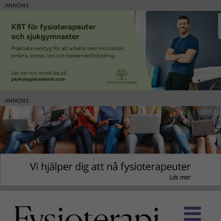
ANNONS
ANNONS
Fortsätt
till
innehållet