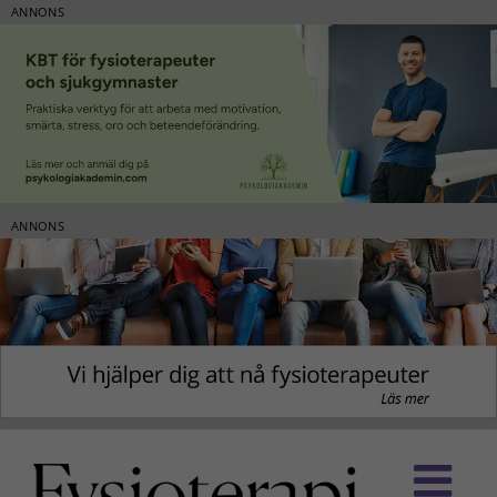
ANNONS
ANNONS
Fortsätt
till
innehållet