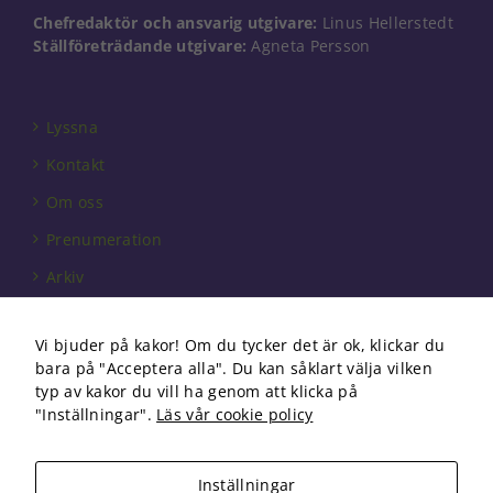
går inte att
Chefredaktör och ansvarig utgivare:
Linus Hellerstedt
välja bort. De
Ställföreträdande utgivare:
Agneta Persson
behövs för
att hemsidan
över huvud
taget ska
Lyssna
fungera.
Kontakt
Om oss
Statistik
För att vi ska
Prenumeration
kunna
Arkiv
förbättra
hemsidans
Annonsera
funktionalitet
och
Vi bjuder på kakor! Om du tycker det är ok, klickar du
Förbundet
uppbyggnad,
bara på "Acceptera alla". Du kan såklart välja vilken
baserat på
Om cookies
typ av kakor du vill ha genom att klicka på
hur
"Inställningar".
Läs vår cookie policy
hemsidan
används.
Inställningar