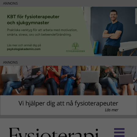
ANNONS
ANNONS
Fortsätt
till
innehållet