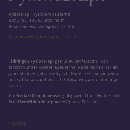
Fysioterapi, Fysioterapeuterna,
Box 3196, 103 63 Stockholm
Besöksadress: Vasagatan 48, 3 tr
fysioterapi@fysioterapeuterna.se
Tidningen Fysioterapi
ges ut av professions- och
fackförbundet Fysioterapeuterna. Redaktionen har en
journalistiskt självständig roll. Materialet på vår webb
är skyddat av upphovsrätt. Citera oss gärna men ange
källan.
Chefredaktör och ansvarig utgivare:
Linus Hellerstedt
Ställföreträdande utgivare:
Agneta Persson
Nödvändiga
Dessa kakor
går inte att
välja bort. De
Lyssna
behövs för