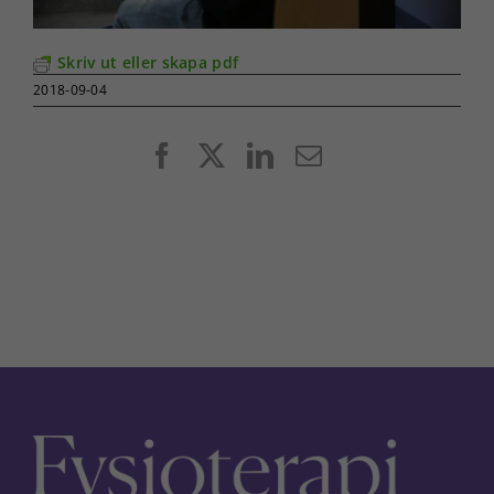
Skriv ut eller skapa pdf
2018-09-04
Facebook
X
LinkedIn
E-
post