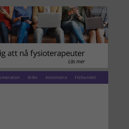
umeration
Arkiv
Annonsera
Förbundet