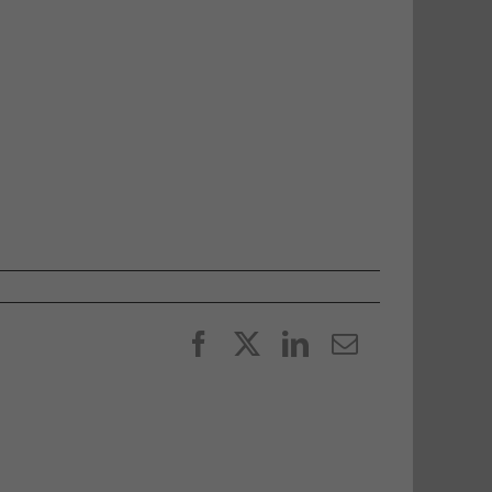
Facebook
X
LinkedIn
E-
post