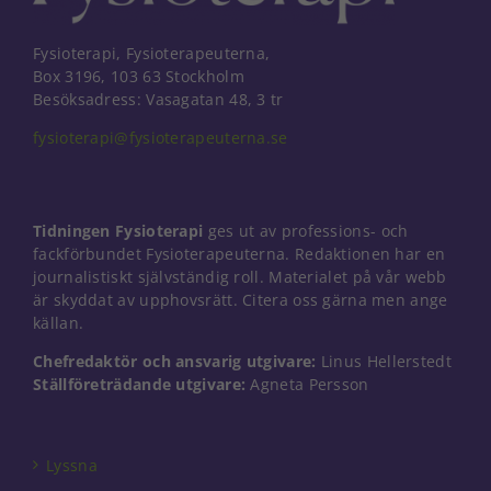
Fysioterapi, Fysioterapeuterna,
Box 3196, 103 63 Stockholm
Besöksadress: Vasagatan 48, 3 tr
fysioterapi@fysioterapeuterna.se
Tidningen Fysioterapi
ges ut av professions- och
fackförbundet Fysioterapeuterna. Redaktionen har en
journalistiskt självständig roll. Materialet på vår webb
är skyddat av upphovsrätt. Citera oss gärna men ange
källan.
Chefredaktör och ansvarig utgivare:
Linus Hellerstedt
Ställföreträdande utgivare:
Agneta Persson
Nödvändiga
Dessa kakor
går inte att
välja bort. De
Lyssna
behövs för