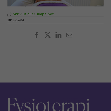
Skriv ut eller skapa pdf
2018-09-04
Facebook
X
LinkedIn
E-
post