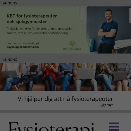
ANNONS
ANNONS
Fortsätt
till
innehållet