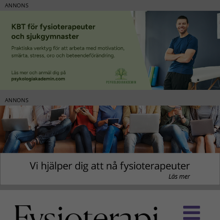
ANNONS
ANNONS
Fortsätt
till
innehållet