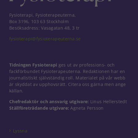
Fysioterapi, Fysioterapeuterna,
Box 3196, 103 63 Stockholm
Besöksadress: Vasagatan 48, 3 tr
fysioterapi@fysioterapeuterna.se
Tidningen Fysioterapi
ges ut av professions- och
fackförbundet Fysioterapeuterna. Redaktionen har en
journalistiskt självständig roll. Materialet på vår webb
är skyddat av upphovsrätt. Citera oss gärna men ange
källan.
Chefredaktör och ansvarig utgivare:
Linus Hellerstedt
Ställföreträdande utgivare:
Agneta Persson
Nödvändiga
Dessa kakor
går inte att
välja bort. De
Lyssna
behövs för