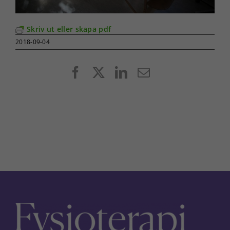
Skriv ut eller skapa pdf
2018-09-04
Facebook
X
LinkedIn
E-
post