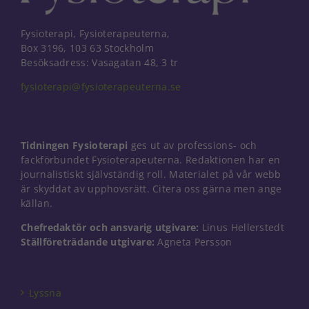
Fysioterapi, Fysioterapeuterna,
Box 3196, 103 63 Stockholm
Besöksadress: Vasagatan 48, 3 tr
fysioterapi@fysioterapeuterna.se
Tidningen Fysioterapi
ges ut av professions- och
fackförbundet Fysioterapeuterna. Redaktionen har en
journalistiskt självständig roll. Materialet på vår webb
är skyddat av upphovsrätt. Citera oss gärna men ange
källan.
Chefredaktör och ansvarig utgivare:
Linus Hellerstedt
Ställföreträdande utgivare:
Agneta Persson
Nödvändiga
Dessa kakor
går inte att
välja bort. De
Lyssna
behövs för