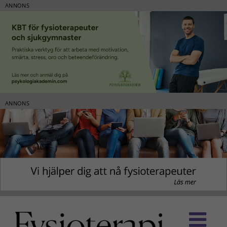
ANNONS
ANNONS
Fortsätt
till
innehållet