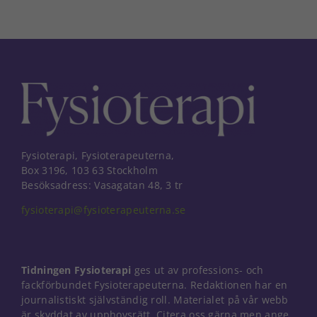
Fysioterapi, Fysioterapeuterna,
Box 3196, 103 63 Stockholm
Besöksadress: Vasagatan 48, 3 tr
fysioterapi@fysioterapeuterna.se
Tidningen Fysioterapi
ges ut av professions- och
fackförbundet Fysioterapeuterna. Redaktionen har en
journalistiskt självständig roll. Materialet på vår webb
Nödvändiga
är skyddat av upphovsrätt. Citera oss gärna men ange