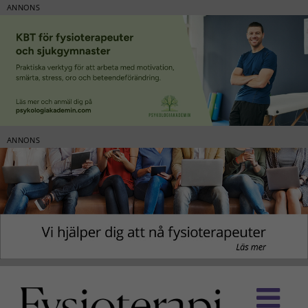
ANNONS
ANNONS
Fortsätt
till
innehållet