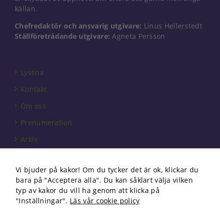
Dessa kakor
källan.
går inte att
välja bort. De
Chefredaktör och ansvarig utgivare:
Linus Hellerstedt
behövs för
Ställföreträdande utgivare:
Agneta Persson
att hemsidan
över huvud
taget ska
fungera.
Lyssna
Kontakt
Statistik
Om oss
För att vi ska
Prenumeration
kunna
förbättra
Arkiv
hemsidans
funktionalitet
Annonsera
och
uppbyggnad,
Vi bjuder på kakor! Om du tycker det är ok, klickar du
Förbundet
baserat på
bara på "Acceptera alla". Du kan såklart välja vilken
hur
Om cookies
typ av kakor du vill ha genom att klicka på
hemsidan
"Inställningar".
Läs vår cookie policy
används.