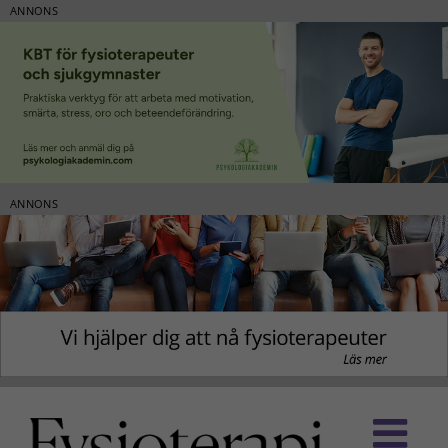
ANNONS
ANNONS
Fortsätt
till
innehållet