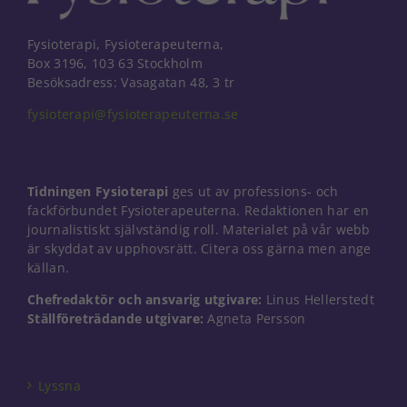
Fysioterapi, Fysioterapeuterna,
Box 3196, 103 63 Stockholm
Besöksadress: Vasagatan 48, 3 tr
fysioterapi@fysioterapeuterna.se
Tidningen Fysioterapi
ges ut av professions- och
fackförbundet Fysioterapeuterna. Redaktionen har en
journalistiskt självständig roll. Materialet på vår webb
är skyddat av upphovsrätt. Citera oss gärna men ange
källan.
Chefredaktör och ansvarig utgivare:
Linus Hellerstedt
Ställföreträdande utgivare:
Agneta Persson
Nödvändiga
Dessa kakor
går inte att
välja bort. De
Lyssna
behövs för