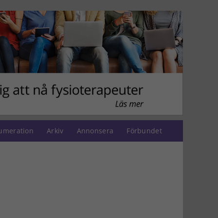
umeration
Arkiv
Annonsera
Förbundet