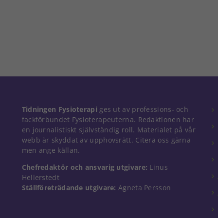
Nödvändiga
Tidningen Fysioterapi
ges ut av professions- och
Dessa kakor
fackförbundet Fysioterapeuterna. Redaktionen har
går inte att
en journalistiskt självständig roll. Materialet på vår
välja bort. De
webb är skyddat av upphovsrätt. Citera oss gärna
behövs för
men ange källan.
att hemsidan
över huvud
Chefredaktör och ansvarig utgivare:
Linus
taget ska
Hellerstedt
fungera.
Ställföreträdande utgivare:
Agneta Persson
Statistik