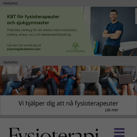
ANNONS
ANNONS
Fortsätt
till
innehållet