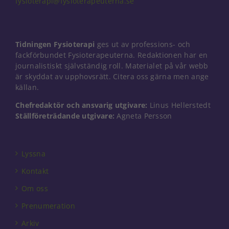
fysioterapi@fysioterapeuterna.se
Nödvändiga
Tidningen Fysioterapi
ges ut av professions- och
Dessa kakor
går inte att
fackförbundet Fysioterapeuterna. Redaktionen har en
välja bort. De
journalistiskt självständig roll. Materialet på vår webb
behövs för
är skyddat av upphovsrätt. Citera oss gärna men ange
att hemsidan
källan.
över huvud
taget ska
Chefredaktör och ansvarig utgivare:
Linus Hellerstedt
fungera.
Ställföreträdande utgivare:
Agneta Persson
Statistik
Lyssna
För att vi ska
kunna
Kontakt
förbättra
hemsidans
Om oss
funktionalitet
Prenumeration
och
uppbyggnad,
Arkiv
baserat på