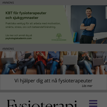
ANNONS
ANNONS
Fortsätt
till
innehållet