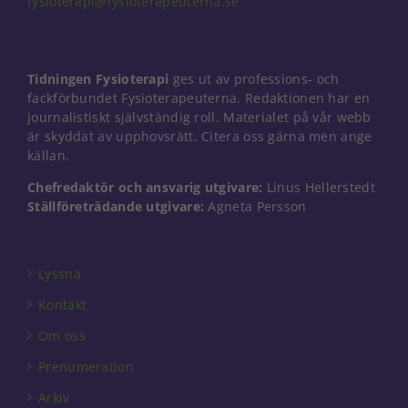
fysioterapi@fysioterapeuterna.se
Nödvändiga
Tidningen Fysioterapi
ges ut av professions- och
Dessa kakor
går inte att
fackförbundet Fysioterapeuterna. Redaktionen har en
välja bort. De
journalistiskt självständig roll. Materialet på vår webb
behövs för
är skyddat av upphovsrätt. Citera oss gärna men ange
att hemsidan
källan.
över huvud
taget ska
Chefredaktör och ansvarig utgivare:
Linus Hellerstedt
fungera.
Ställföreträdande utgivare:
Agneta Persson
Statistik
Lyssna
För att vi ska
kunna
Kontakt
förbättra
hemsidans
Om oss
funktionalitet
Prenumeration
och
uppbyggnad,
Arkiv
baserat på