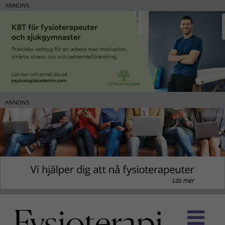
ANNONS
ANNONS
Fortsätt
till
innehållet