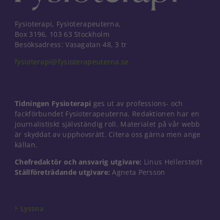
Fysioterapi, Fysioterapeuterna,
Box 3196, 103 63 Stockholm
Besöksadress: Vasagatan 48, 3 tr
fysioterapi@fysioterapeuterna.se
Tidningen Fysioterapi
ges ut av professions- och
fackförbundet Fysioterapeuterna. Redaktionen har en
journalistiskt självständig roll. Materialet på vår webb
är skyddat av upphovsrätt. Citera oss gärna men ange
källan.
Chefredaktör och ansvarig utgivare:
Linus Hellerstedt
Ställföreträdande utgivare:
Agneta Persson
Nödvändiga
Dessa kakor
går inte att
välja bort. De
Lyssna
behövs för